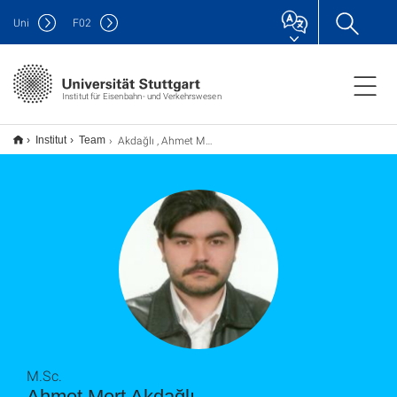
Uni
F
02
Institut für Eisenbahn- und Verkehrswesen
Akdağlı , Ahmet Mert
Institut
Team
M.Sc.
Ahmet Mert Akdağlı