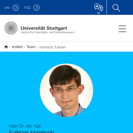
Uni
F
02
Institut für Eisenbahn- und Verkehrswesen
Hantsch, Fabian
Institut
Team
Herr Dr. rer. nat.
Fabian Hantsch