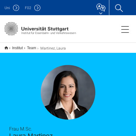
Uni
F
02
Institut für Eisenbahn- und Verkehrswesen
Martinez, Laura
Institut
Team
Frau M.Sc.
Laura Martinez